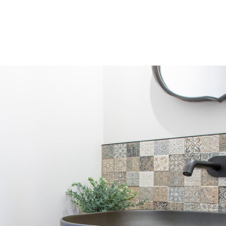
Cuisine Memphré
770, rue Sherbrooke
Magog (Québec) J1X 2S7
Tél. :
819 868-5676
info@cuisinememphre.com
Pour vous assurer de rencontrer un 
il est préférable de prendre ren
avant de passer nous voir.
Politique de confidentialité