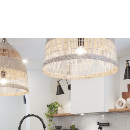
Cuisine Memphré
770, rue Sherbrooke
Magog (Québec) J1X 2S7
Tél. :
819 868-5676
info@cuisinememphre.com
Pour vous assurer de rencontrer un 
il est préférable de prendre ren
avant de passer nous voir.
Politique de confidentialité