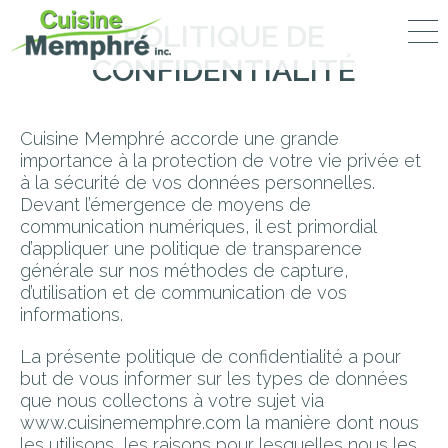
POLITIQUE DE
CONFIDENTIALITÉ
portfolio
nos services
Cuisine Memphré accorde une grande
importance à la protection de votre vie privée et
entreprise
à la sécurité de vos données personnelles.
Devant l’émergence de moyens de
communication numériques, il est primordial
d’appliquer une politique de transparence
Cuisine Memphré
générale sur nos méthodes de capture,
d’utilisation et de communication de vos
770, rue Sherbrooke
informations.
Magog (Québec) J1X 2S7
Tél. :
819 868-5676
La présente politique de confidentialité a pour
but de vous informer sur les types de données
info@cuisinememphre.com
que nous collectons à votre sujet via
www.cuisinememphre.com la manière dont nous
les utilisons, les raisons pour lesquelles nous les