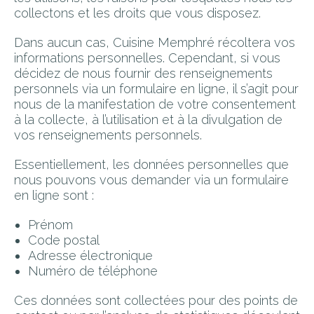
collectons et les droits que vous disposez.
Pour vous assurer de rencontrer un designer,
il est préférable de prendre rendez-vous
Dans aucun cas, Cuisine Memphré récoltera vos
avant de passer nous voir.
informations personnelles. Cependant, si vous
décidez de nous fournir des renseignements
Politique de confidentialité
personnels via un formulaire en ligne, il s’agit pour
nous de la manifestation de votre consentement
à la collecte, à l’utilisation et à la divulgation de
vos renseignements personnels.
Essentiellement, les données personnelles que
nous pouvons vous demander via un formulaire
en ligne sont :
Prénom
Code postal
Adresse électronique
Numéro de téléphone
Ces données sont collectées pour des points de