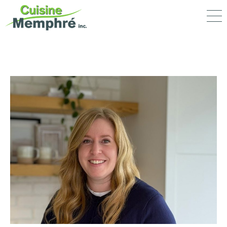
portfolio
nos services
entreprise
Cuisine Memphré
770, rue Sherbrooke
Magog (Québec) J1X 2S7
Tél. :
819 868-5676
info@cuisinememphre.com