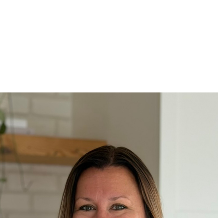
Cuisine Memphré
770, rue Sherbrooke
Magog (Québec) J1X 2S7
Tél. :
819 868-5676
info@cuisinememphre.com
Pour vous assurer de rencontrer un 
il est préférable de prendre ren
avant de passer nous voir.
Politique de confidentialité