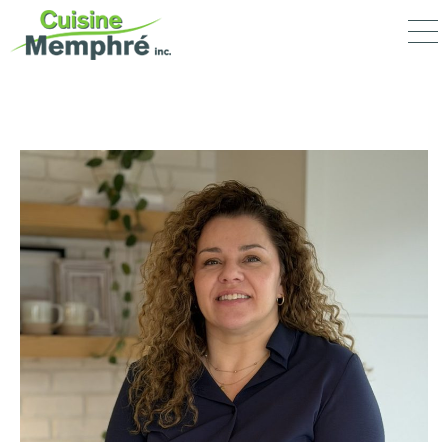
portfolio
nos services
entreprise
Cuisine Memphré
770, rue Sherbrooke
Magog (Québec) J1X 2S7
Tél. :
819 868-5676
info@cuisinememphre.com