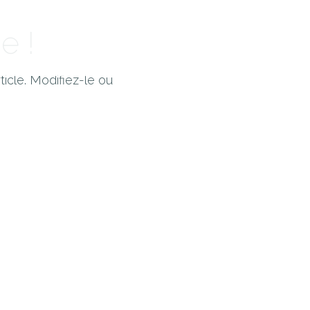
e !
icle. Modifiez-le ou
Cuisine Memphré
770, rue Sherbrooke
Magog (Québec) J1X 2S7
Tél. :
819 868-5676
info@cuisinememphre.com
Pour vous assurer de rencontrer un 
il est préférable de prendre ren
avant de passer nous voir.
Politique de confidentialité